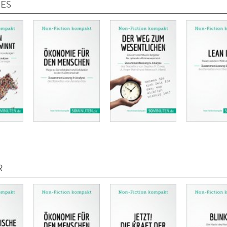
IES
R