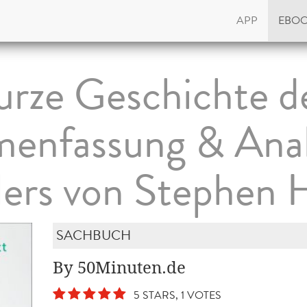
APP
EBO
urze Geschichte de
enfassung & Anal
lers von Stephen
SACHBUCH
By 50Minuten.de
5 STARS, 1 VOTES