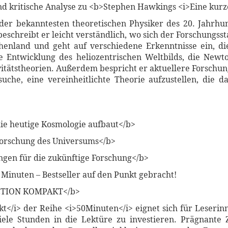
kritische Analyse zu <b>Stephen Hawkings <i>Eine kurze 
der bekanntesten theoretischen Physiker des 20. Jahrhun
beschreibt er leicht verständlich, wo sich der Forschungss
henland und geht auf verschiedene Erkenntnisse ein, di
ie Entwicklung des heliozentrischen Weltbilds, die Newt
ivitätstheorien. Außerdem bespricht er aktuellere Forsch
suche, eine vereinheitlichte Theorie aufzustellen, die 
ie heutige Kosmologie aufbaut</b>
orschung des Universums</b>
gen für die zukünftige Forschung</b>
 Minuten – Bestseller auf den Punkt gebracht!
CTION KOMPAKT</b>
kt</i> der Reihe <i>50Minuten</i> eignet sich für Leserin
iele Stunden in die Lektüre zu investieren. Prägnante