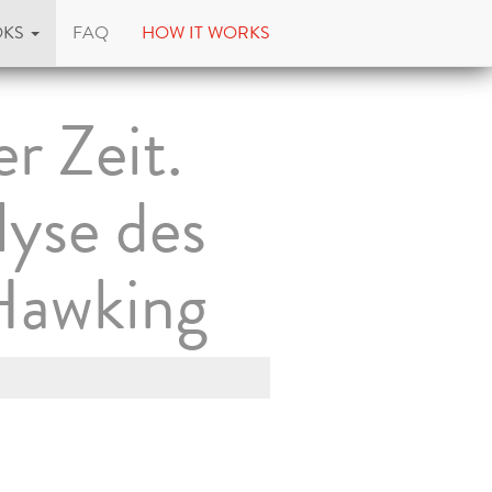
OKS
FAQ
HOW IT WORKS
r Zeit.
yse des
 Hawking