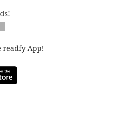
ds!
e readfy App!