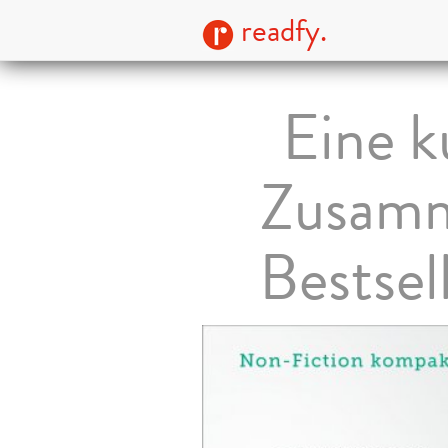
readfy.
Eine k
Zusamm
Bestsel