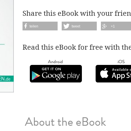
Share this eBook with your frien
teilen
tweet
+1
Read this eBook for free with th
Android
iOS
About the eBook