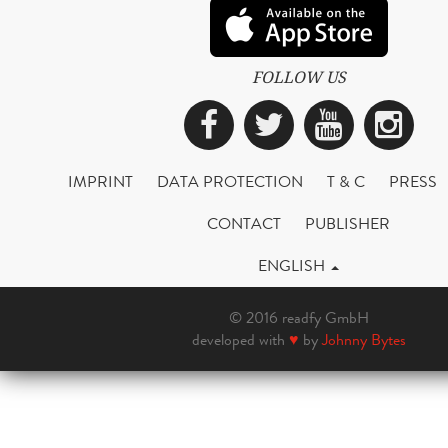
FOLLOW US
Facebook
Twitter
YouTub
Ins
IMPRINT
DATA PROTECTION
T & C
PRESS
CONTACT
PUBLISHER
ENGLISH
© 2016 readfy GmbH
developed with
♥
by
Johnny Bytes