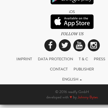
iOS
FOLLOW US
Facebook
Twitter
YouTub
Ins
IMPRINT
DATA PROTECTION
T & C
PRESS
CONTACT
PUBLISHER
ENGLISH
© 2016 readfy GmbH
developed with
♥
by
Johnny Bytes