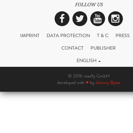
FOLLOW US
Facebook
Twitter
YouTub
Ins
IMPRINT
DATA PROTECTION
T & C
PRESS
CONTACT
PUBLISHER
ENGLISH
© 2016 readfy GmbH
developed with
♥
by
Johnny Bytes