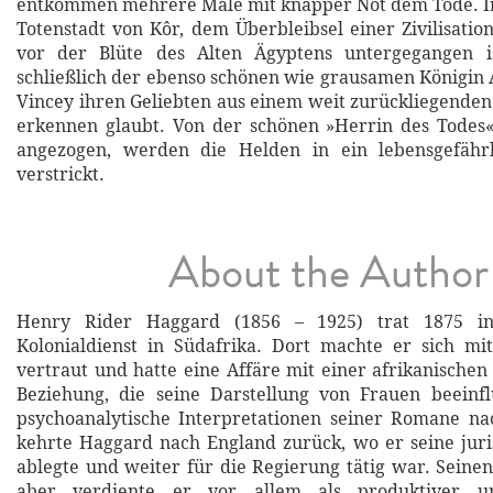
entkommen mehrere Male mit knapper Not dem Tode. In
Totenstadt von Kôr, dem Überbleibsel einer Zivilisatio
vor der Blüte des Alten Ägyptens untergegangen i
schließlich der ebenso schönen wie grausamen Königin A
Vincey ihren Geliebten aus einem weit zurückliegende
erkennen glaubt. Von der schönen »Herrin des Todes«
angezogen, werden die Helden in ein lebensgefähr
verstrickt.
About the Author
Henry Rider Haggard (1856 – 1925) trat 1875 in
Kolonialdienst in Südafrika. Dort machte er sich mi
vertraut und hatte eine Affäre mit einer afrikanischen 
Beziehung, die seine Darstellung von Frauen beeinfl
psychoanalytische Interpretationen seiner Romane na
kehrte Haggard nach England zurück, wo er seine jur
ablegte und weiter für die Regierung tätig war. Seine
aber verdiente er vor allem als produktiver un