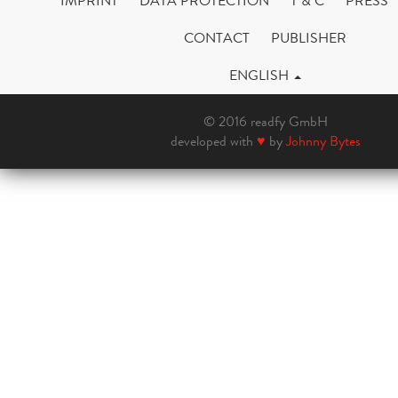
IMPRINT
DATA PROTECTION
T & C
PRESS
CONTACT
PUBLISHER
ENGLISH
© 2016 readfy GmbH
developed with
♥
by
Johnny Bytes