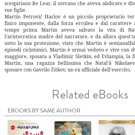
scespiriano Re Lear, il sovrano che aveva abdicato e divi
sue figlie.
Martin Petrovič Harlov è un piccolo proprietario terr
fisico imponente, dalla forza erculea e dal carattere 
tempo prima Martin aveva salvato la vita di Nata
l'aristocratica madre del narratore, e da allora quest'
sotto la sua protezione, visto che Martin è semianalfa
episodi ciclotimici. Martin è ormai vedovo e vive con du
maggiore, sposata a Vladimir Sletkin, ed Evlampia, la fi
Martin, una ragazza bellissima che Natal'â Nikolae
sposare con Gavrilo Žitkov, un ex ufficiale dell'esercito.
Related eBooks
EBOOKS BY SAME AUTHOR