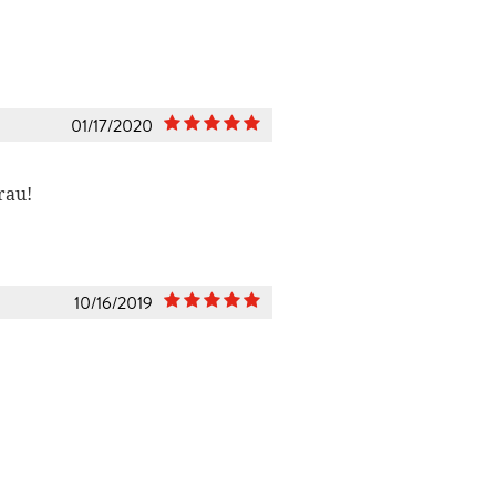
01/17/2020
rau!
10/16/2019