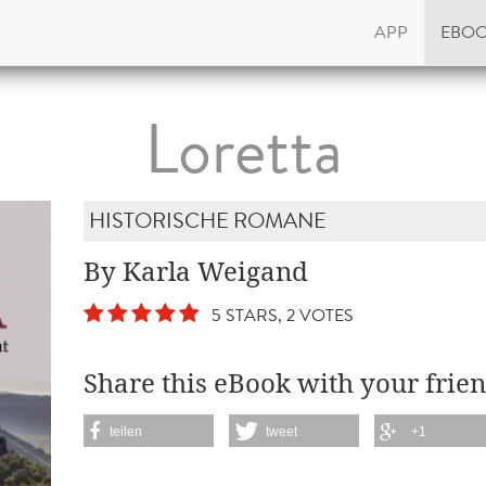
APP
EBO
Loretta
HISTORISCHE ROMANE
By Karla Weigand
5 STARS, 2 VOTES
Share this eBook with your frien
teilen
tweet
+1