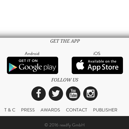
GET THE APP
Android
iOS
FOLLOW US
Facebook
Twitter
YouTube
Instagra
T & C
PRESS
AWARDS
CONTACT
PUBLISHER
© 2016 readfy GmbH