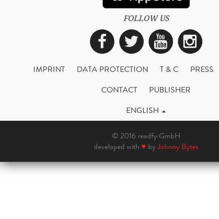
FOLLOW US
Facebook
Twitter
YouTub
Ins
IMPRINT
DATA PROTECTION
T & C
PRESS
CONTACT
PUBLISHER
ENGLISH
© 2016 readfy GmbH
developed with
♥
by
Johnny Bytes