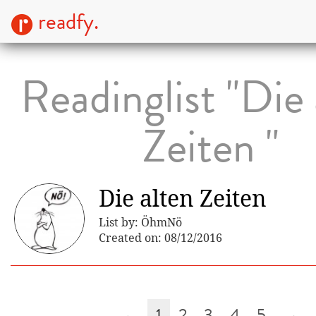
readfy.
Readinglist "Die 
Zeiten "
Die alten Zeiten
List by: ÖhmNö
Created on: 08/12/2016
←
1
2
3
4
5
→