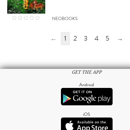
NEOBOOKS
←
1
2
3
4
5
→
GET THE APP
Android
iOS