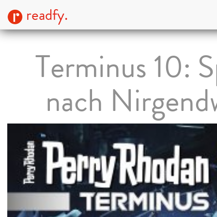
readfy.
Terminus 10: S
nach Nirgend