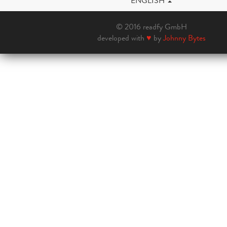
ENGLISH
© 2016 readfy GmbH
developed with
♥
by
Johnny Bytes