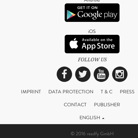
iOS
FOLLOW US
Facebook
Twitter
YouTub
Ins
IMPRINT
DATA PROTECTION
T & C
PRESS
CONTACT
PUBLISHER
ENGLISH
© 2016 readfy GmbH