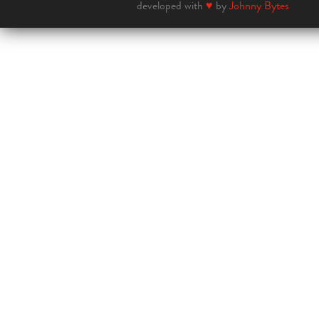
developed with
♥
by
Johnny Bytes