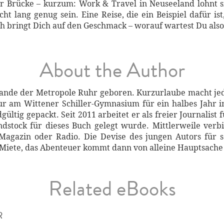
r Brücke – kurzum: Work & Travel in Neuseeland lohnt si
ht lang genug sein. Eine Reise, die ein Beispiel dafür is
ch bringt Dich auf den Geschmack – worauf wartest Du als
About the Author
ande der Metropole Ruhr geboren. Kurzurlaube macht jede
ur am Wittener Schiller-Gymnasium für ein halbes Jahr 
gültig gepackt. Seit 2011 arbeitet er als freier Journalis
dstock für dieses Buch gelegt wurde. Mittlerweile verb
-Magazin oder Radio. Die Devise des jungen Autors für
e Miete, das Abenteuer kommt dann von alleine Hauptsache
Related eBooks
R