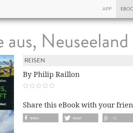
APP
EBO
 aus, Neuseeland 
REISEN
By Philip Raillon
Share this eBook with your frien
teilen
tweet
+1