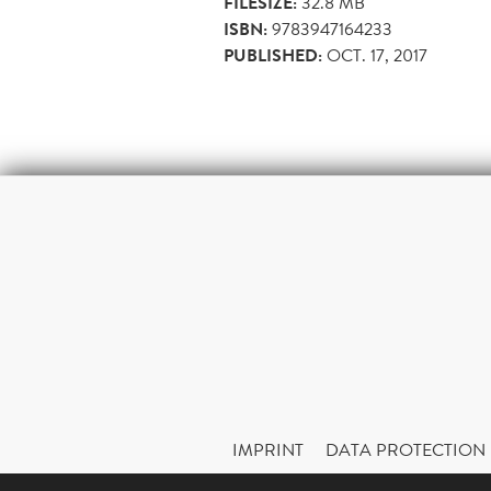
FILESIZE:
32.8 MB
ISBN:
9783947164233
PUBLISHED:
OCT. 17, 2017
IMPRINT
DATA PROTECTION