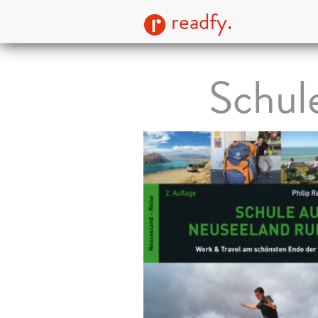
readfy.
Schule