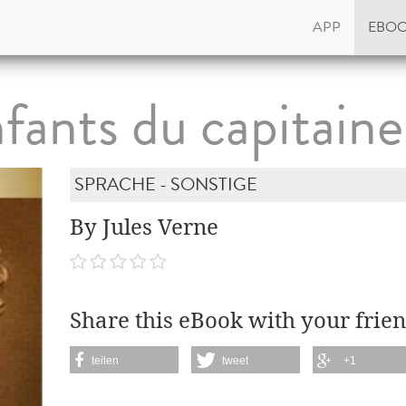
APP
EBO
fants du capitain
SPRACHE - SONSTIGE
By Jules Verne
Share this eBook with your frien
teilen
tweet
+1