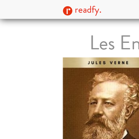
readfy.
Les En