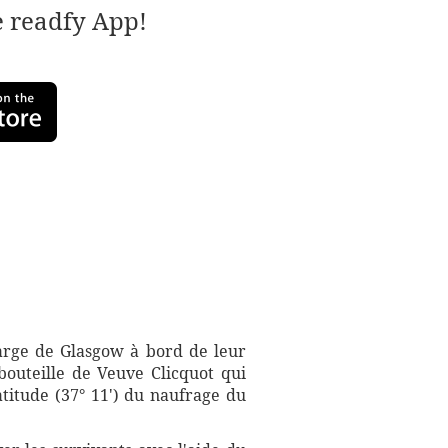
e readfy App!
arge de Glasgow à bord de leur
outeille de Veuve Clicquot qui
titude (37° 11') du naufrage du