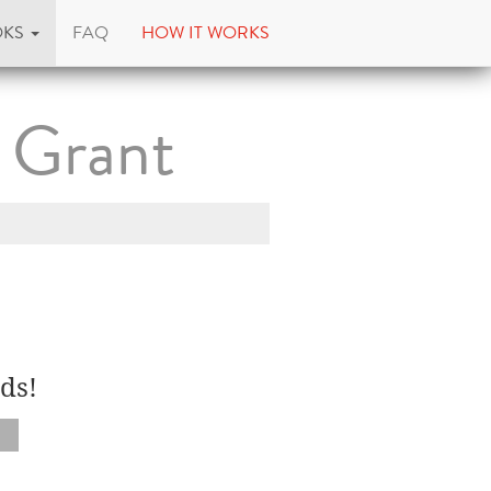
OKS
FAQ
HOW IT WORKS
e Grant
ds!