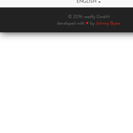
ENGLISH
© 2016 readfy GmbH
developed with
♥
by
Johnny Bytes