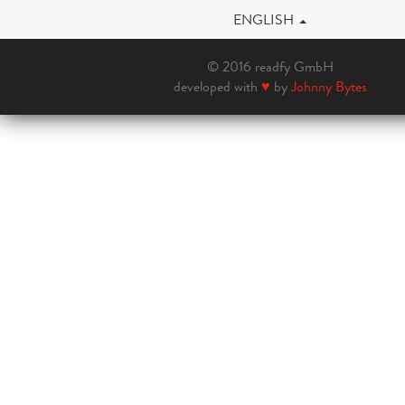
ENGLISH
© 2016 readfy GmbH
developed with
♥
by
Johnny Bytes