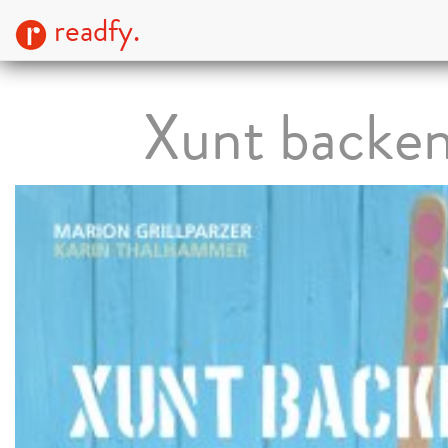
readfy.
Xunt backe