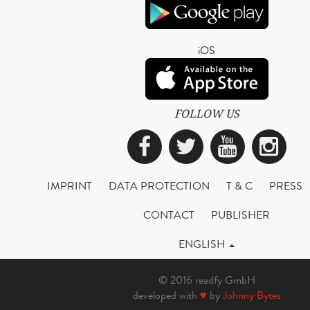
iOS
FOLLOW US
Facebook
Twitter
YouTub
Ins
IMPRINT
DATA PROTECTION
T & C
PRESS
CONTACT
PUBLISHER
ENGLISH
© 2016 readfy GmbH
developed with
♥
by
Johnny Bytes