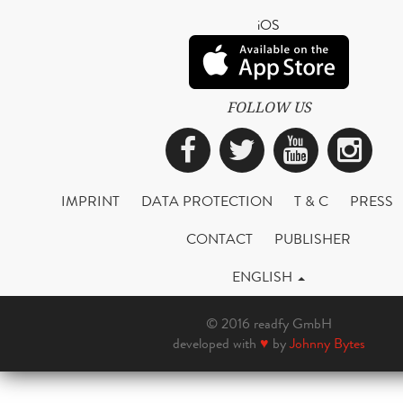
iOS
FOLLOW US
Facebook
Twitter
YouTub
Ins
IMPRINT
DATA PROTECTION
T & C
PRESS
CONTACT
PUBLISHER
ENGLISH
© 2016 readfy GmbH
developed with
♥
by
Johnny Bytes