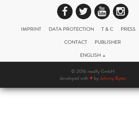
Facebook
Twitter
YouTub
Ins
IMPRINT
DATA PROTECTION
T & C
PRESS
CONTACT
PUBLISHER
ENGLISH
© 2016 readfy GmbH
developed with
♥
by
Johnny Bytes