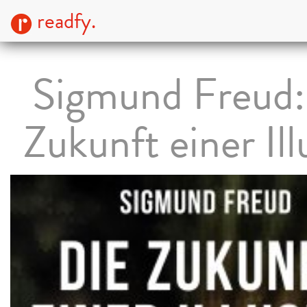
readfy.
Sigmund Freud:
Zukunft einer Ill