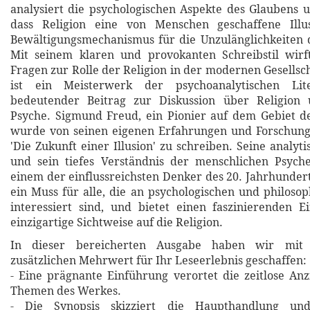
analysiert die psychologischen Aspekte des Glaubens 
dass Religion eine von Menschen geschaffene Illus
Bewältigungsmechanismus für die Unzulänglichkeiten 
Mit seinem klaren und provokanten Schreibstil wirf
Fragen zur Rolle der Religion in der modernen Gesellsc
ist ein Meisterwerk der psychoanalytischen Li
bedeutender Beitrag zur Diskussion über Religion
Psyche. Sigmund Freud, ein Pionier auf dem Gebiet d
wurde von seinen eigenen Erfahrungen und Forschunge
'Die Zukunft einer Illusion' zu schreiben. Seine analyt
und sein tiefes Verständnis der menschlichen Psyc
einem der einflussreichsten Denker des 20. Jahrhundert
ein Muss für alle, die an psychologischen und philoso
interessiert sind, und bietet einen faszinierenden E
einzigartige Sichtweise auf die Religion.
In dieser bereicherten Ausgabe haben wir mit 
zusätzlichen Mehrwert für Ihr Leseerlebnis geschaffen:
- Eine prägnante Einführung verortet die zeitlose An
Themen des Werkes.
- Die Synopsis skizziert die Haupthandlung un