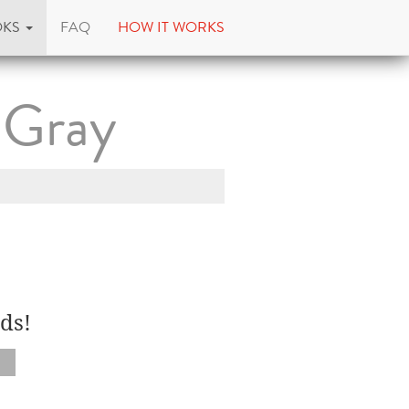
OKS
FAQ
HOW IT WORKS
 Gray
ds!