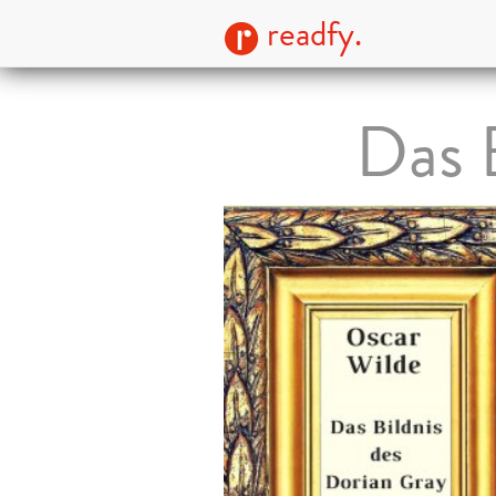
readfy.
Das 