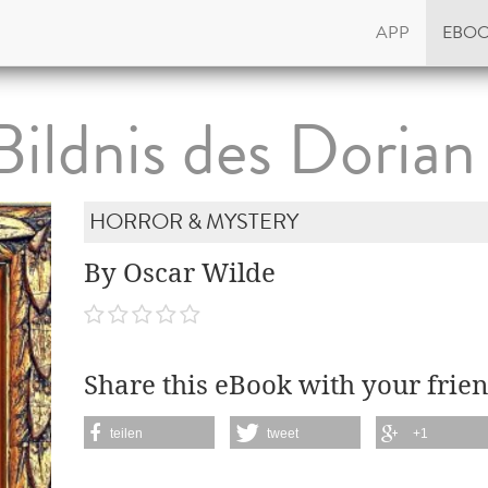
APP
EBO
Bildnis des Dorian
HORROR & MYSTERY
By Oscar Wilde
Share this eBook with your frien
teilen
tweet
+1