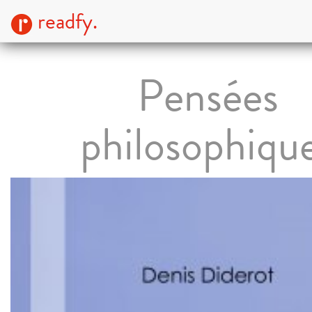
readfy.
Pensées
philosophiqu