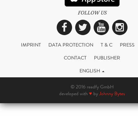
FOLLOW US
Facebook
Twitter
YouTub
Ins
IMPRINT
DATA PROTECTION
T & C
PRESS
CONTACT
PUBLISHER
ENGLISH
© 2016 readfy GmbH
developed with
♥
by
Johnny Bytes