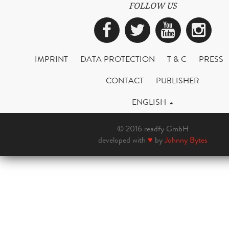
FOLLOW US
Facebook
Twitter
YouTub
Ins
IMPRINT
DATA PROTECTION
T & C
PRESS
CONTACT
PUBLISHER
ENGLISH
© 2016 readfy GmbH
developed with
♥
by
Johnny Bytes