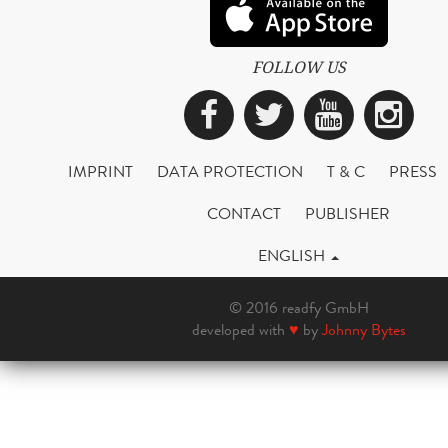
FOLLOW US
Facebook
Twitter
YouTub
Ins
IMPRINT
DATA PROTECTION
T & C
PRESS
CONTACT
PUBLISHER
ENGLISH
© 2016 readfy GmbH
developed with
♥
by
Johnny Bytes