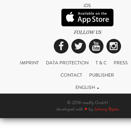
iOS
FOLLOW US
Facebook
Twitter
YouTub
Ins
IMPRINT
DATA PROTECTION
T & C
PRESS
CONTACT
PUBLISHER
ENGLISH
© 2016 readfy GmbH
developed with
♥
by
Johnny Bytes