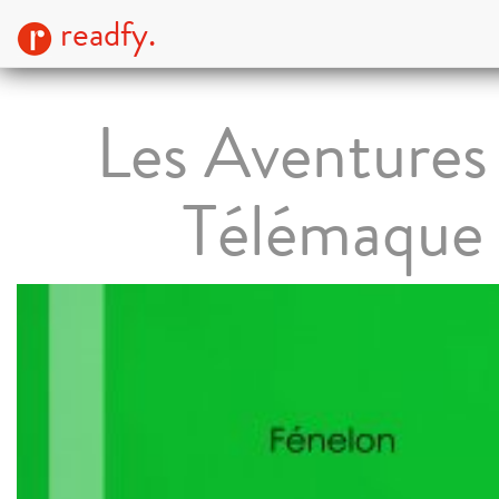
readfy.
Les Aventures
Télémaque