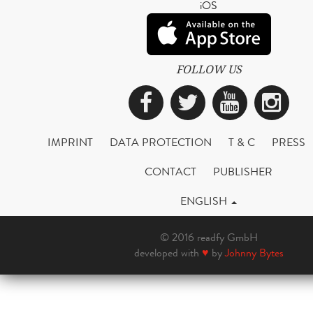
iOS
FOLLOW US
Facebook
Twitter
YouTub
Ins
IMPRINT
DATA PROTECTION
T & C
PRESS
CONTACT
PUBLISHER
ENGLISH
© 2016 readfy GmbH
developed with
♥
by
Johnny Bytes