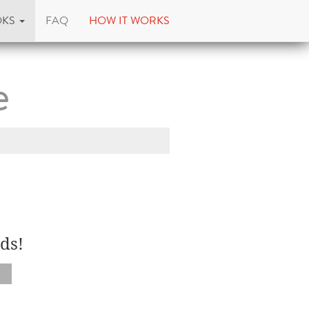
OKS
FAQ
HOW IT WORKS
e
ds!