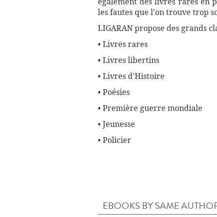
également des livres rares en p
les fautes que l'on trouve trop 
LIGARAN propose des grands cla
• Livres rares
• Livres libertins
• Livres d'Histoire
• Poésies
• Première guerre mondiale
• Jeunesse
• Policier
EBOOKS BY SAME AUTHO