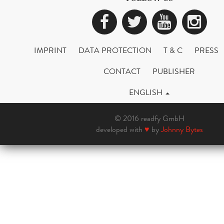
Facebook
Twitter
YouTub
Ins
IMPRINT
DATA PROTECTION
T & C
PRESS
CONTACT
PUBLISHER
ENGLISH
© 2016 readfy GmbH
developed with
♥
by
Johnny Bytes