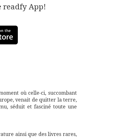
e readfy App!
u moment où celle-ci, succombant
rope, venait de quitter la terre,
mu, séduit et fasciné toute une
ture ainsi que des livres rares,