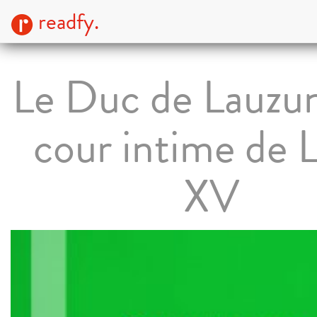
readfy.
Le Duc de Lauzun
cour intime de 
XV