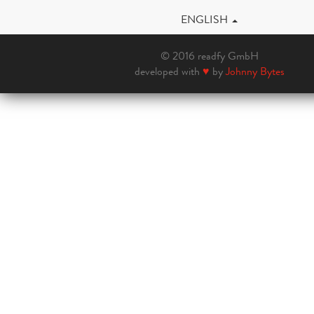
ENGLISH
© 2016 readfy GmbH
developed with
♥
by
Johnny Bytes