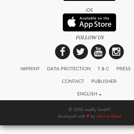
iOS
FOLLOW US
Facebook
Twitter
YouTub
Ins
IMPRINT
DATA PROTECTION
T & C
PRESS
CONTACT
PUBLISHER
ENGLISH
© 2016 readfy GmbH
developed with
♥
by
Johnny Bytes