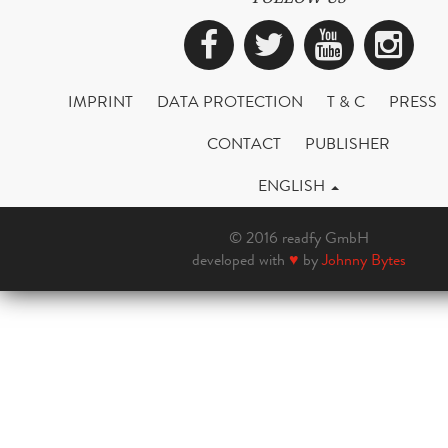
Facebook
Twitter
YouTub
Ins
IMPRINT
DATA PROTECTION
T & C
PRESS
CONTACT
PUBLISHER
ENGLISH
© 2016 readfy GmbH
developed with
♥
by
Johnny Bytes