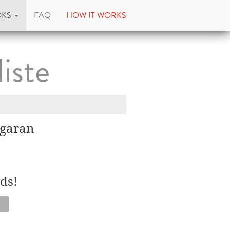
OKS
FAQ
HOW IT WORKS
iste
igaran
ds!