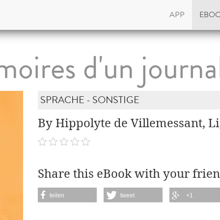
APP
EBO
oires d'un journal
SPRACHE - SONSTIGE
By Hippolyte de Villemessant, L
Share this eBook with your frien
teilen
tweet
+1