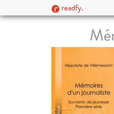
readfy.
Mém