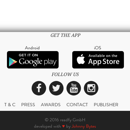
GET THE APP
Android
iOS
FOLLOW US
Facebook
Twitter
YouTube
Instagra
T & C
PRESS
AWARDS
CONTACT
PUBLISHER
© 2016 readfy GmbH
developed with
♥
by
Johnny Bytes