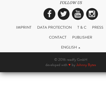
FOLLOW US
Facebook
Twitter
YouTub
Ins
IMPRINT
DATA PROTECTION
T & C
PRESS
CONTACT
PUBLISHER
ENGLISH
© 2016 readfy GmbH
developed with
♥
by
Johnny Bytes