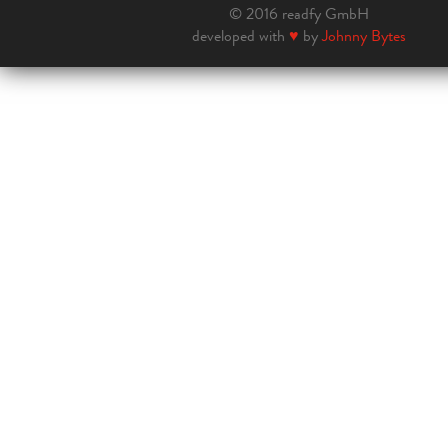
© 2016 readfy GmbH
developed with
♥
by
Johnny Bytes