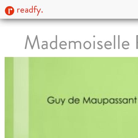
readfy.
Mademoiselle F