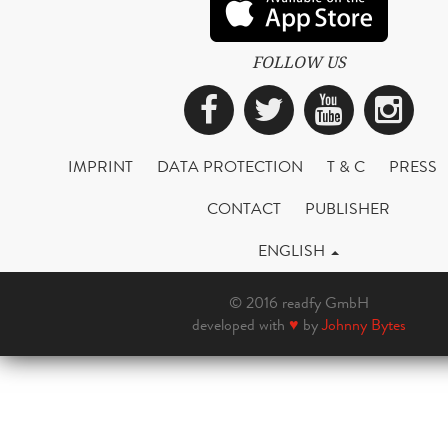
FOLLOW US
Facebook
Twitter
YouTub
Ins
IMPRINT
DATA PROTECTION
T & C
PRESS
CONTACT
PUBLISHER
ENGLISH
© 2016 readfy GmbH
developed with
♥
by
Johnny Bytes