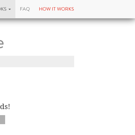
OKS
FAQ
HOW IT WORKS
e
ds!