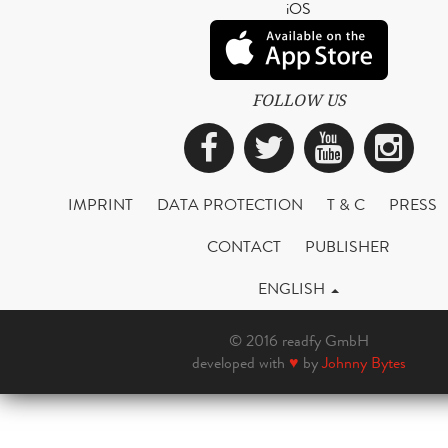
iOS
FOLLOW US
Facebook
Twitter
YouTub
Ins
IMPRINT
DATA PROTECTION
T & C
PRESS
CONTACT
PUBLISHER
ENGLISH
© 2016 readfy GmbH
developed with
♥
by
Johnny Bytes