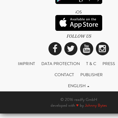
iOS
FOLLOW US
Facebook
Twitter
YouTub
Ins
IMPRINT
DATA PROTECTION
T & C
PRESS
CONTACT
PUBLISHER
ENGLISH
© 2016 readfy GmbH
developed with
♥
by
Johnny Bytes