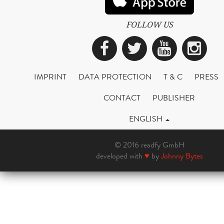
FOLLOW US
Facebook
Twitter
YouTub
Ins
IMPRINT
DATA PROTECTION
T & C
PRESS
CONTACT
PUBLISHER
ENGLISH
© 2016 readfy GmbH
developed with
♥
by
Johnny Bytes