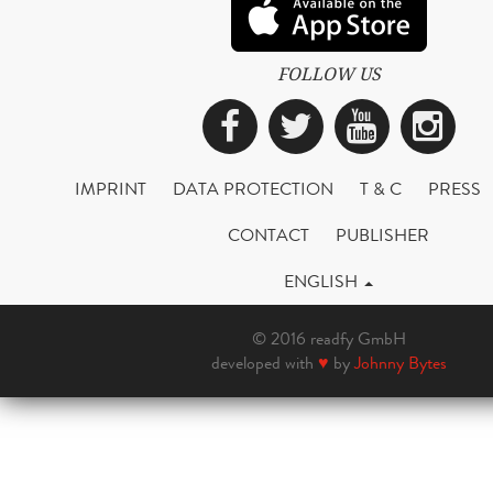
FOLLOW US
Facebook
Twitter
YouTub
Ins
IMPRINT
DATA PROTECTION
T & C
PRESS
CONTACT
PUBLISHER
ENGLISH
© 2016 readfy GmbH
developed with
♥
by
Johnny Bytes