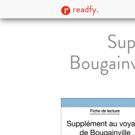
readfy.
Sup
Bougainv