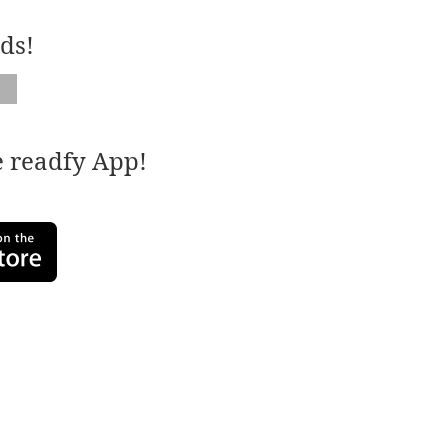
ds!
e readfy App!