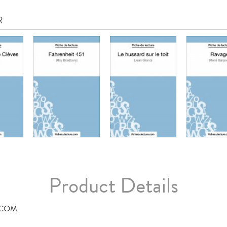
R
Product Details
.COM