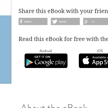
Share this eBook with your frien
teilen
tweet
+1
Read this eBook for free with th
Android
iOS
About the eBook