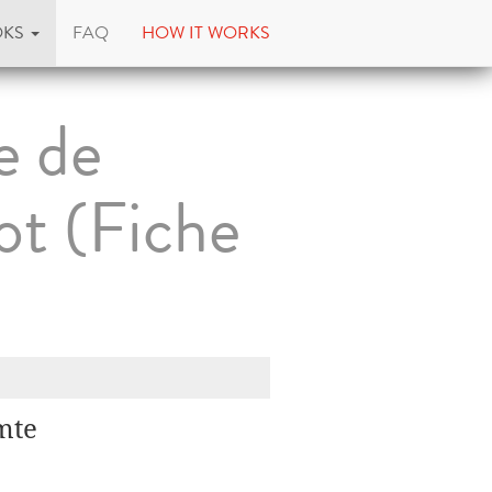
OKS
FAQ
HOW IT WORKS
e de
ot (Fiche
mte