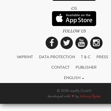
iOS
FOLLOW US
Facebook
Twitter
YouTub
Ins
IMPRINT
DATA PROTECTION
T & C
PRESS
CONTACT
PUBLISHER
ENGLISH
© 2016 readfy GmbH
developed with
♥
by
Johnny Bytes