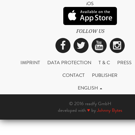
iOS
FOLLOW US
Facebook
Twitter
YouTub
Ins
IMPRINT
DATA PROTECTION
T & C
PRESS
CONTACT
PUBLISHER
ENGLISH
© 2016 readfy GmbH
developed with
♥
by
Johnny Bytes