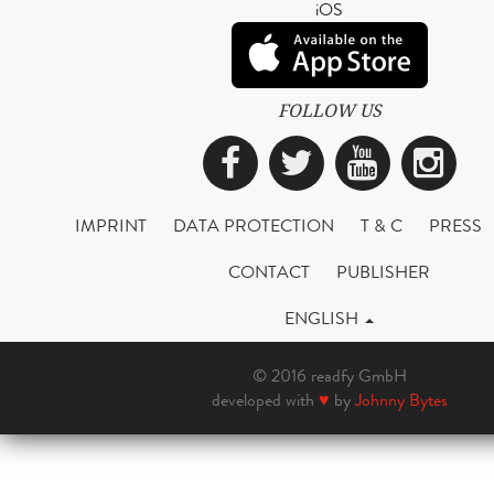
iOS
FOLLOW US
Facebook
Twitter
YouTub
Ins
IMPRINT
DATA PROTECTION
T & C
PRESS
CONTACT
PUBLISHER
ENGLISH
© 2016 readfy GmbH
developed with
♥
by
Johnny Bytes