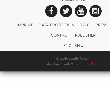
Facebook
Twitter
YouTub
Ins
IMPRINT
DATA PROTECTION
T & C
PRESS
CONTACT
PUBLISHER
ENGLISH
© 2016 readfy GmbH
developed with
♥
by
Johnny Bytes