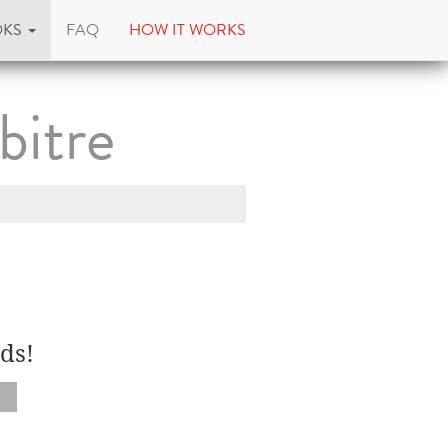
OKS
FAQ
HOW IT WORKS
bitre
ds!