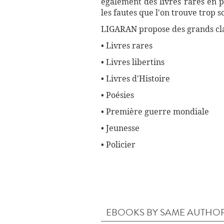
également des livres rares en p
les fautes que l'on trouve trop 
LIGARAN propose des grands cla
• Livres rares
• Livres libertins
• Livres d'Histoire
• Poésies
• Première guerre mondiale
• Jeunesse
• Policier
EBOOKS BY SAME AUTHO