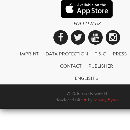
FOLLOW US
Facebook
Twitter
YouTub
Ins
IMPRINT
DATA PROTECTION
T & C
PRESS
CONTACT
PUBLISHER
ENGLISH
© 2016 readfy GmbH
developed with
♥
by
Johnny Bytes