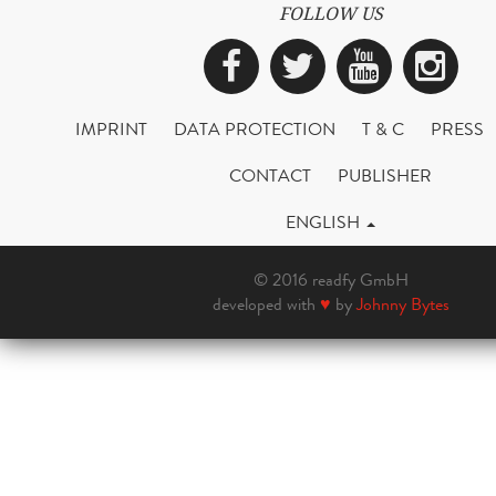
FOLLOW US
Facebook
Twitter
YouTub
Ins
IMPRINT
DATA PROTECTION
T & C
PRESS
CONTACT
PUBLISHER
ENGLISH
© 2016 readfy GmbH
developed with
♥
by
Johnny Bytes