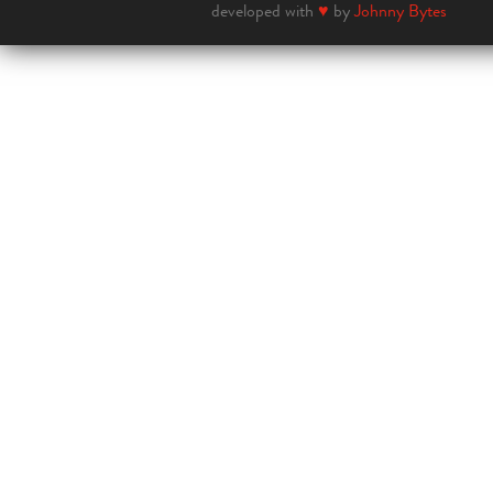
developed with
♥
by
Johnny Bytes