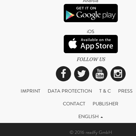
Android
iOS
FOLLOW US
Facebook
Twitter
YouTub
Ins
IMPRINT
DATA PROTECTION
T & C
PRESS
CONTACT
PUBLISHER
ENGLISH
© 2016 readfy GmbH