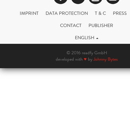
IMPRINT
DATA PROTECTION
T & C
PRESS
CONTACT
PUBLISHER
ENGLISH
© 2016 readfy GmbH
developed with
♥
by
Johnny Bytes