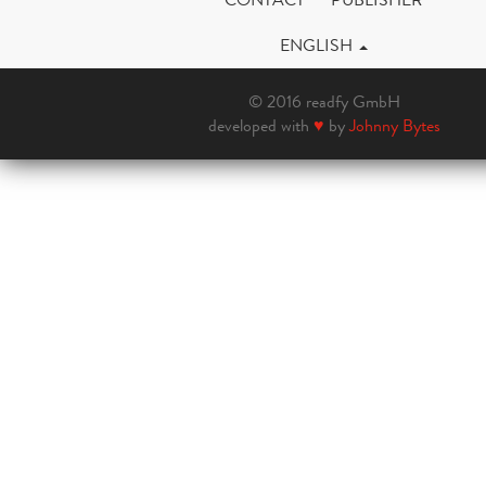
ENGLISH
© 2016 readfy GmbH
developed with
♥
by
Johnny Bytes