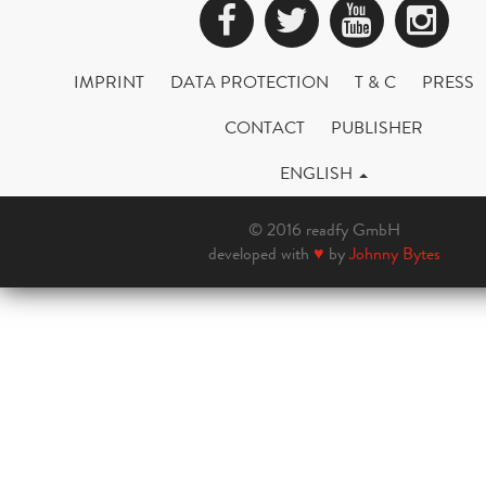
Facebook
Twitter
YouTub
Ins
IMPRINT
DATA PROTECTION
T & C
PRESS
CONTACT
PUBLISHER
ENGLISH
© 2016 readfy GmbH
developed with
♥
by
Johnny Bytes