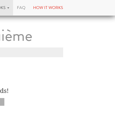
OKS
FAQ
HOW IT WORKS
uième
ds!